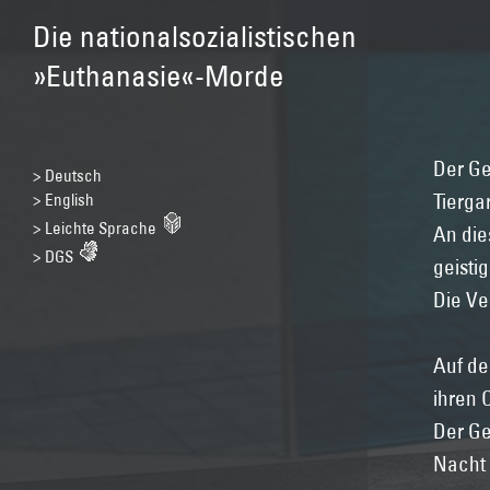
Die nationalsozialistischen
»Euthanasie«-Morde
Der Ge
> Deutsch
> English
Tiergar
> Leichte Sprache
An die
> DGS
geisti
Die Ve
Auf de
ihren 
Der Ge
Nacht 